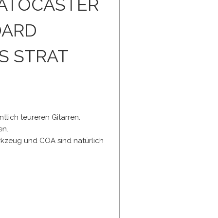
RATOCASTER
DARD
S STRAT
tlich teureren Gitarren.
en.
rkzeug und COA sind natürlich