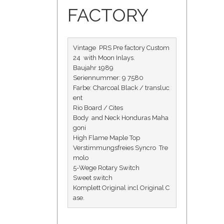
FACTORY
Vintage  PRS Pre factory Custom  
24  with Moon Inlays.

Baujahr 1989

Seriennummer: 9 7580

Farbe: Charcoal Black / transluc
ent

Rio Board / Cites

Body  and Neck Honduras Maha
goni 

High Flame Maple Top 

Verstimmungsfreies Syncro  Tre
molo

5-Wege Rotary Switch 

Sweet switch

Komplett Original incl Original C
ase.