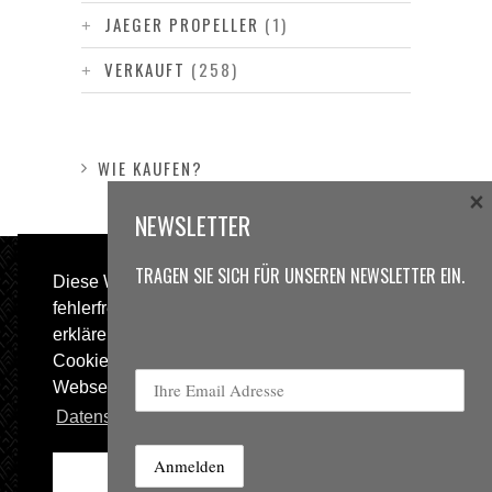
JAEGER PROPELLER
(1)
VERKAUFT
(258)
WIE KAUFEN?
×
NEWSLETTER
TRAGEN SIE SICH FÜR UNSEREN NEWSLETTER EIN.
Diese Webseite verwendet Cookies für die
fehlerfreie Funktion der Webseite. Sie
erklären sich mit der Nutzung von wichtigen
Cookies einverstanden wenn Sie diese
Webseite nutzen.
Datenschutzerklärung
© 2013 Sweetspot Guitars. All rights reserved.
Impressum
|
AGBs
|
Datenschutz
Ok