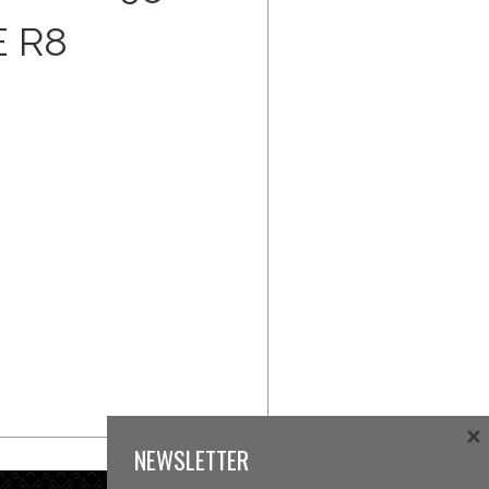
E R8
×
NEWSLETTER